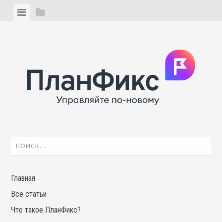
Skip
View
View
to
menu
sidebar
content
Найти:
Главная
Все статьи
Что такое ПланФикс?