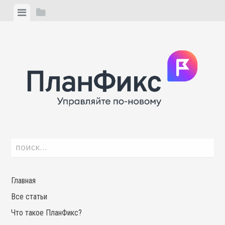
Skip
View
View
to
menu
sidebar
content
Найти:
Главная
Все статьи
Что такое ПланФикс?