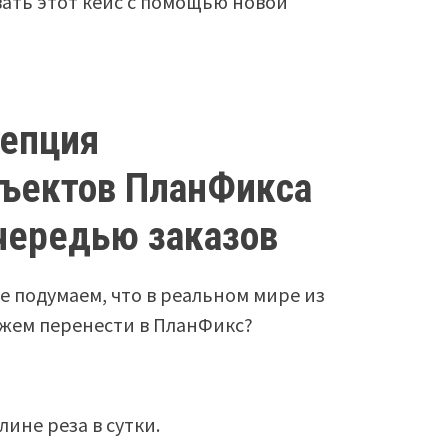
ать этот кейс с помощью новой
епция
бъектов ПланФикса
чередью заказов
е подумаем, что в реальном мире из
ожем перенести в ПланФикс?
ине реза в сутки.