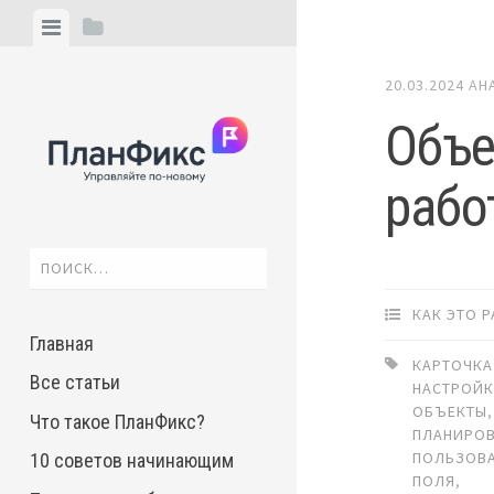
Skip
View
View
to
menu
sidebar
content
20.03.2024
АН
Объе
рабо
Найти:
КАК ЭТО 
Главная
КАРТОЧКА
Все статьи
НАСТРОЙК
ОБЪЕКТЫ
,
Что такое ПланФикс?
ПЛАНИРО
ПОЛЬЗОВА
10 советов начинающим
ПОЛЯ
,