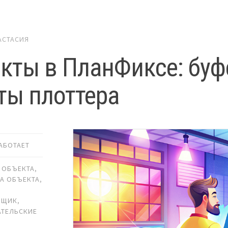
АСТАСИЯ
кты в ПланФиксе: буф
ты плоттера
РАБОТАЕТ
 ОБЪЕКТА
,
А ОБЪЕКТА
,
ВЩИК
,
ТЕЛЬСКИЕ