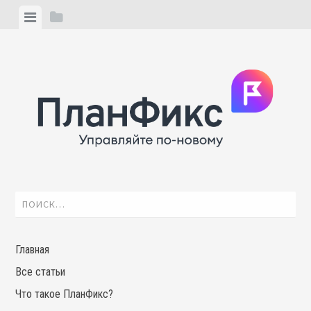
Skip
View
View
to
menu
sidebar
content
Найти:
Главная
Все статьи
Что такое ПланФикс?