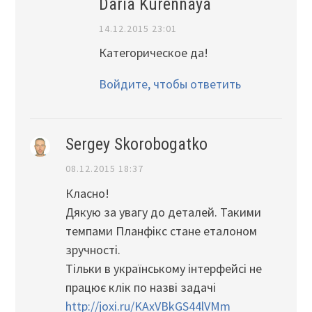
Daria Kurennaya
14.12.2015 23:01
Категорическое да!
Войдите, чтобы ответить
Sergey Skorobogatko
08.12.2015 18:37
Класно!
Дякую за увагу до деталей. Такими
темпами Планфікс стане еталоном
зручності.
Тільки в українському інтерфейсі не
працює клік по назві задачі
http://joxi.ru/KAxVBkGS44lVMm