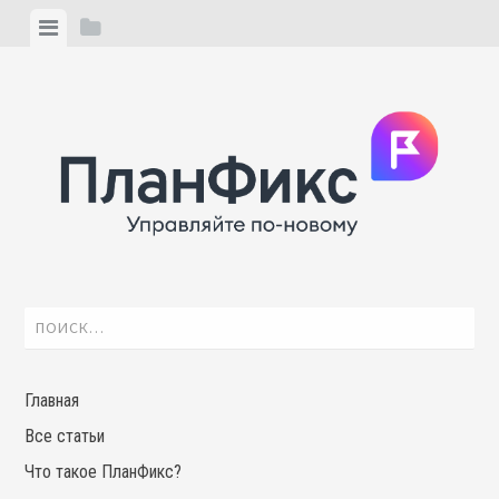
Skip
View
View
to
menu
sidebar
content
Найти:
Главная
Все статьи
Что такое ПланФикс?