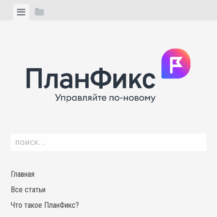
Skip
View
View
to
menu
sidebar
content
Найти:
Главная
Все статьи
Что такое ПланФикс?