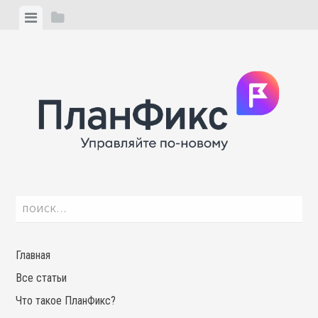
Skip
View
View
to
menu
sidebar
content
Найти:
Главная
Все статьи
Что такое ПланФикс?