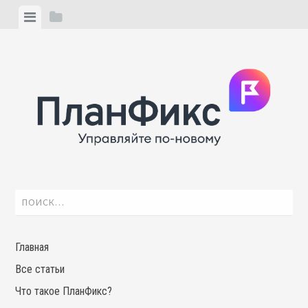
Skip
View
View
to
menu
sidebar
content
Найти:
Главная
Все статьи
Что такое ПланФикс?