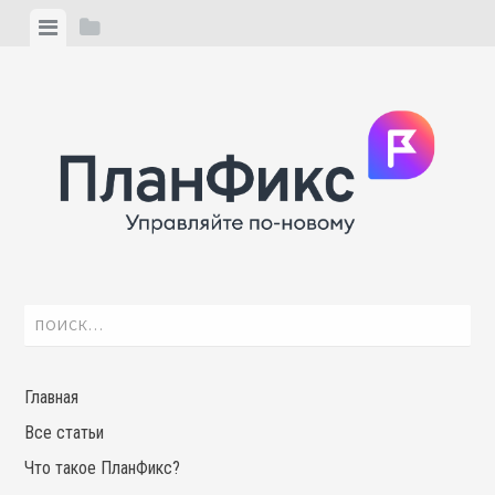
Skip
View
View
to
menu
sidebar
content
Найти:
Главная
Все статьи
Что такое ПланФикс?