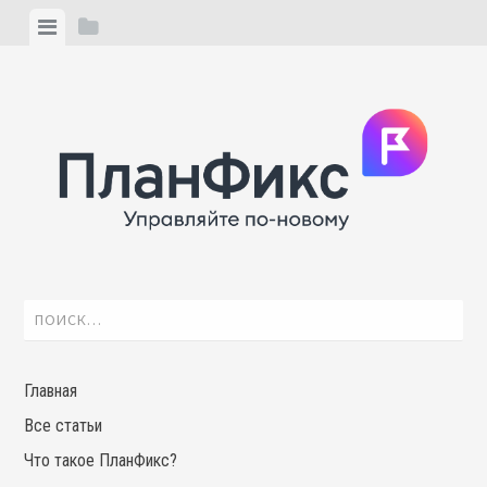
Skip
View
View
to
menu
sidebar
content
Найти:
Главная
Все статьи
Что такое ПланФикс?