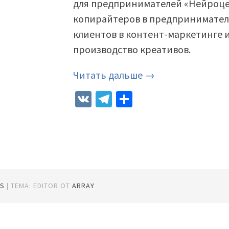
для предпринимателей «Нейроц
копирайтеров в предприниматели
клиентов в контент-маркетинге и
производство креативов.
Читать дальше →
VK
Telegram
Отправить
S
|
ТЕМА: EDITOR ОТ
ARRAY