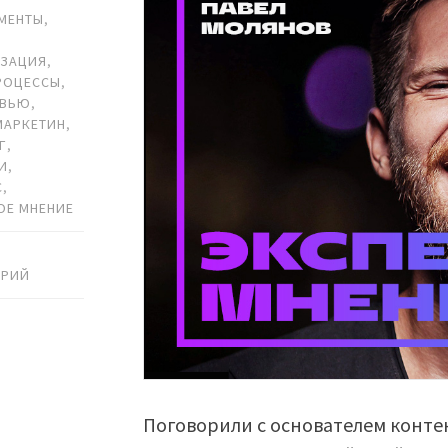
УМЕНТЫ
,
ИЗАЦИЯ
,
РОЦЕССЫ
,
РВЬЮ
,
МАРКЕТИН
,
Г
,
И
,
С
,
ОЕ МНЕНИЕ
АРИЙ
Поговорили с основателем конте