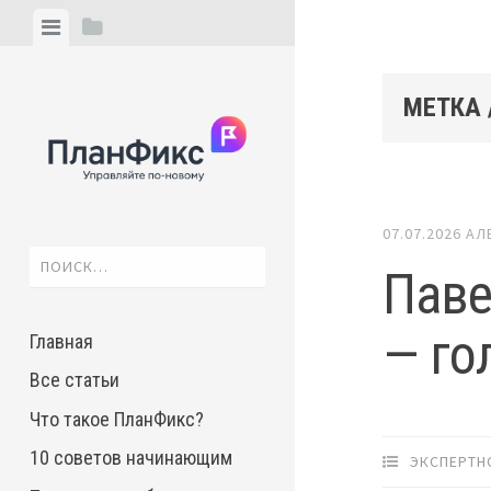
Skip
View
View
to
menu
sidebar
content
МЕТКА 
07.07.2026
АЛ
Найти:
Паве
— го
Главная
Все статьи
Что такое ПланФикс?
10 советов начинающим
ЭКСПЕРТН