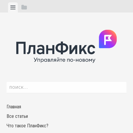
Skip
View
View
to
menu
sidebar
content
Найти:
Главная
Все статьи
Что такое ПланФикс?