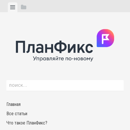
Skip
View
View
to
menu
sidebar
content
Найти:
Главная
Все статьи
Что такое ПланФикс?