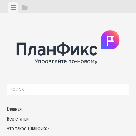
Skip
View
View
to
menu
sidebar
content
Найти:
Главная
Все статьи
Что такое ПланФикс?