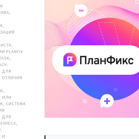
SK
ТИВА
,
S
SK
,
ИЗАЦИЯ
З
МИСТА
,
ИИ PLANFIX
TASK
,
АСК-
 ДЛЯ
,
ОТЛИЧИЯ
SK
,
С ИЛИ
SK
,
СИСТЕМА
ИЯ
 ДЛЯ
ИЗНЕСА
,
Е
 И