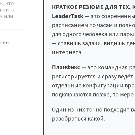
SK
,
ЧТО
КРАТКОЕ РЕЗЮМЕ ДЛЯ ТЕХ, 
СВОИТЬ
LeaderTask
— это современны
SK ИЛИ
С
расписанием по часам и пол
для одного человека или пар
— ставишь задачи, видишь ден
АРИЙ
интернета.
ПланФикс
— это командная ра
регистрируется и сразу ведёт
отдельные конфигурации врод
подключаются позже, по мере 
Один из них точно подходит в
разобраться какой.