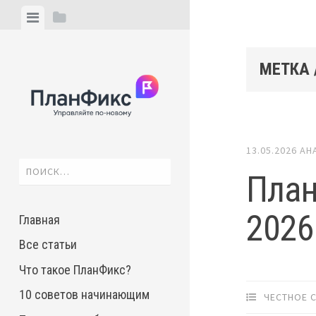
Skip
View
View
to
menu
sidebar
content
МЕТКА 
13.05.2026
АН
Найти:
План
2026
Главная
Все статьи
Что такое ПланФикс?
10 советов начинающим
ЧЕСТНОЕ 