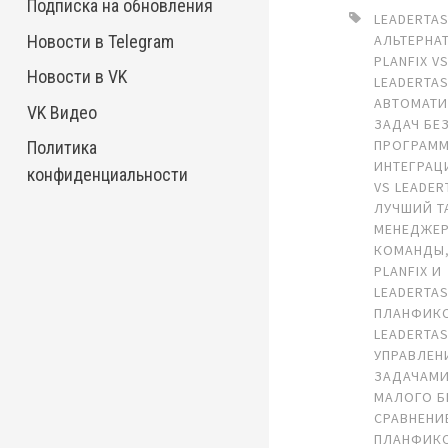
Подписка на обновления
LEADERTA
Новости в Telegram
АЛЬТЕРНА
PLANFIX V
Новости в VK
LEADERTA
АВТОМАТ
VK Видео
ЗАДАЧ БЕ
ПРОГРАМ
Политика
ИНТЕГРАЦ
конфиденциальности
VS LEADER
ЛУЧШИЙ Т
МЕНЕДЖЕР
КОМАНДЫ
PLANFIX И
LEADERTA
ПЛАНФИК
LEADERTA
УПРАВЛЕН
ЗАДАЧАМИ
МАЛОГО Б
СРАВНЕНИ
ПЛАНФИКС