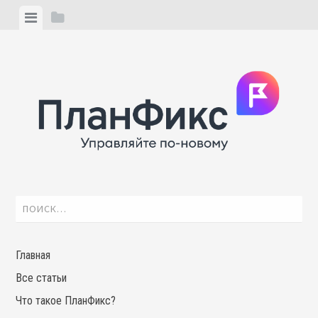
Skip
View
View
to
menu
sidebar
content
Найти:
Главная
Все статьи
Что такое ПланФикс?