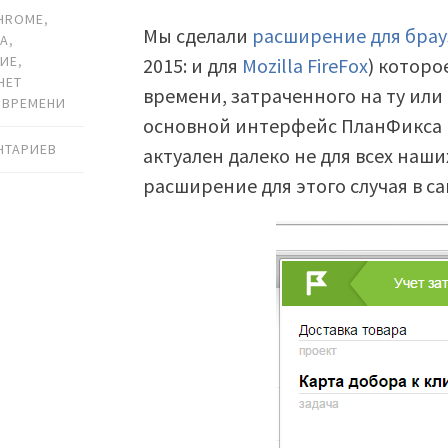
HROME
,
Мы сделали
расширение для брау
КА
,
НИЕ
,
2015: и для
Mozilla FireFox
) которо
ЧЕТ
времени, затраченного на ту или 
 ВРЕМЕНИ
основной интерфейс ПланФикса на
НТАРИЕВ
актуален далеко не для всех наши
расширение для этого случая в са