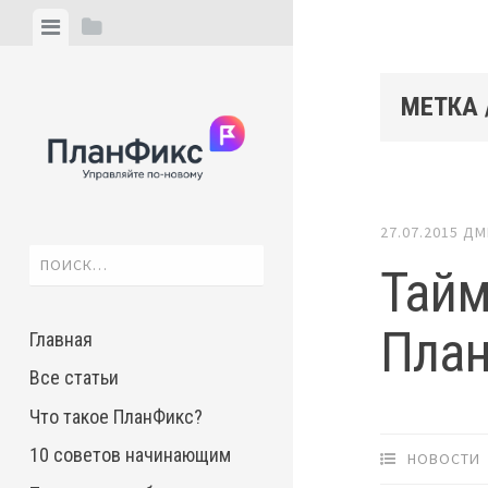
Skip
View
View
to
menu
sidebar
content
МЕТКА 
27.07.2015
ДМ
Найти:
Тайм
Пла
Главная
Все статьи
Что такое ПланФикс?
10 советов начинающим
НОВОСТИ