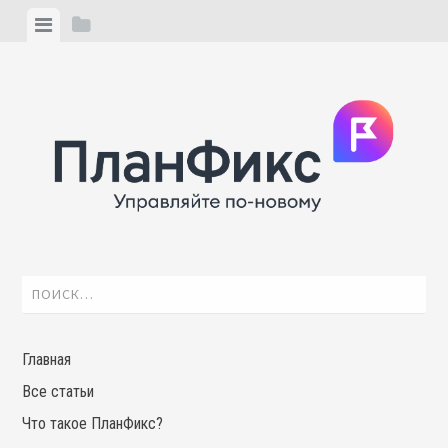
Skip
View
View
to
menu
sidebar
content
Найти:
Главная
Все статьи
Что такое ПланФикс?