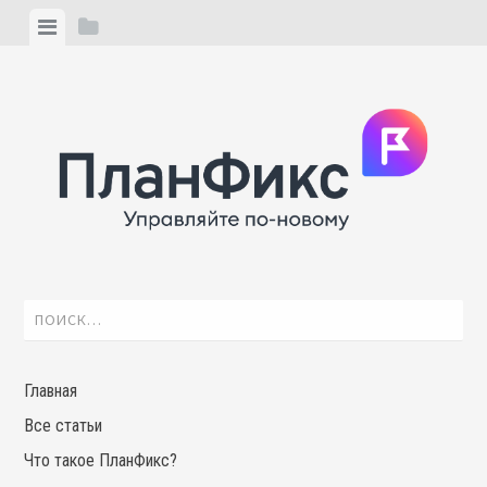
Skip
View
View
to
menu
sidebar
content
Найти:
Главная
Все статьи
Что такое ПланФикс?