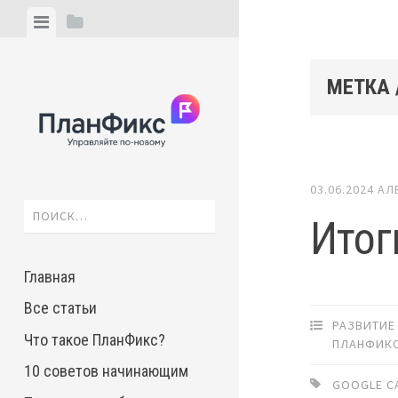
Skip
View
View
to
menu
sidebar
content
МЕТКА 
03.06.2024
АЛ
Найти:
Итог
Главная
Все статьи
РАЗВИТИЕ
Что такое ПланФикс?
ПЛАНФИК
10 советов начинающим
GOOGLE C