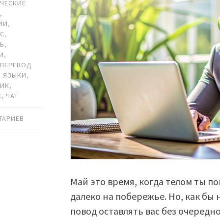
ЧЕСКИЕ
И
,
ИИ
,
ЙС
,
РЬ
,
И
,
,
ПЕРЕВОД
Е ЯЗЫКИ
,
ЧИК
,
С
,
ЧАТ
ТАРИЕВ
Май это время, когда телом ты по
далеко на побережье. Но, как бы 
повод оставлять вас без очеред