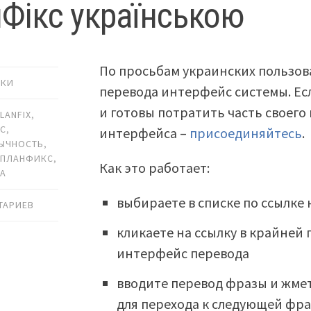
Фікс українською
По просьбам украинских пользов
ИКИ
перевода интерфейс системы. Ес
и готовы потратить часть своего
LANFIX
,
ЙС
,
интерфейса –
присоединяйтесь
.
ЫЧНОСТЬ
,
,
ПЛАНФИКС
,
Как это работает:
КА
выбираете в списке по ссылке
ТАРИЕВ
кликаете на ссылку в крайней
интерфейс перевода
вводите перевод фразы и жмет
для перехода к следующей фра