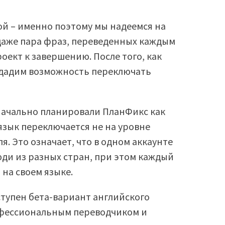
ой – именно поэтому мы надеемся на
даже пара фраз, переведенных каждым
ект к завершению. После того, как
 дадим возможность переключать
значально планировали ПланФикс как
язык переключается не на уровне
ля. Это означает, что в одном аккаунте
ди из разных стран, при этом каждый
на своем языке.
ступен бета-вариант английского
фессиональным переводчиком и