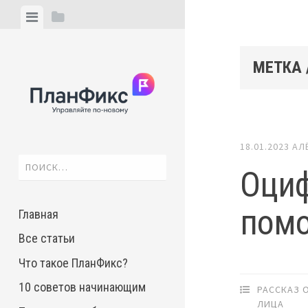
Skip
View
View
to
menu
sidebar
content
МЕТКА 
18.01.2023
АЛ
Найти:
Оциф
пом
Главная
Все статьи
Что такое ПланФикс?
10 советов начинающим
РАССКАЗ 
ЛИЦА