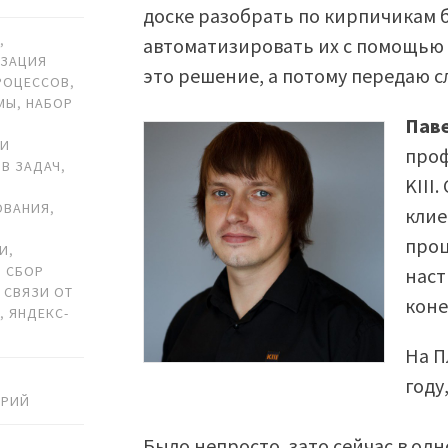
доске разобрать по кирпичикам 
L
,
автоматизировать их с помощью 
ИЗАЦИЯ
это решение, а потому передаю с
РОЦЕССОВ
,
МЫ
,
НАБОР
Паве
,
КИ
проф
В ЗАДАЧ
,
KIII
ОВАНИЯ
,
клие
проц
МИ
,
,
СБОР
наст
 СВЯЗИ ОТ
коне
В
,
ЯНДЕКС-
На П
году
АРИЙ
Было непросто, зато сейчас в одн