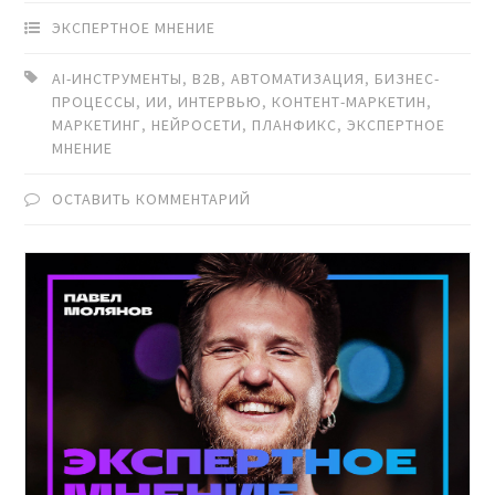
ЭКСПЕРТНОЕ МНЕНИЕ
AI-ИНСТРУМЕНТЫ
,
B2B
,
АВТОМАТИЗАЦИЯ
,
БИЗНЕС-
ПРОЦЕССЫ
,
ИИ
,
ИНТЕРВЬЮ
,
КОНТЕНТ-МАРКЕТИН
,
МАРКЕТИНГ
,
НЕЙРОСЕТИ
,
ПЛАНФИКС
,
ЭКСПЕРТНОЕ
МНЕНИЕ
ОСТАВИТЬ КОММЕНТАРИЙ