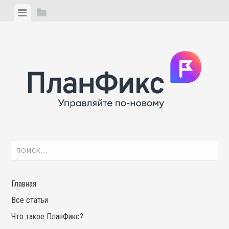
Skip
View
View
to
menu
sidebar
content
Найти:
Главная
Все статьи
Что такое ПланФикс?