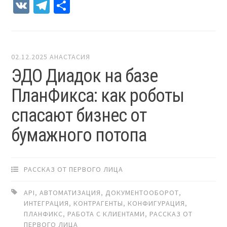
VK
Telegram
Отправить
02.12.2025
АНАСТАСИЯ
ЭДО Диадок на базе
ПланФикса: как роботы
спасают бизнес от
бумажного потопа
РАССКАЗ ОТ ПЕРВОГО ЛИЦА
API
,
АВТОМАТИЗАЦИЯ
,
ДОКУМЕНТООБОРОТ
,
ИНТЕГРАЦИЯ
,
КОНТРАГЕНТЫ
,
КОНФИГУРАЦИЯ
,
ПЛАНФИКС
,
РАБОТА С КЛИЕНТАМИ
,
РАССКАЗ ОТ
ПЕРВОГО ЛИЦА