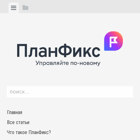
Skip
View
View
to
menu
sidebar
content
Найти:
Главная
Все статьи
Что такое ПланФикс?