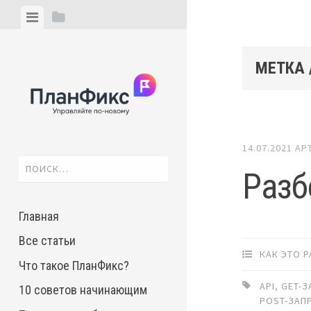
Skip
View
View
to
menu
sidebar
content
МЕТКА
14.07.2021
АР
Найти:
Разб
Главная
Все статьи
КАК ЭТО 
Что такое ПланФикс?
API
,
GET-
10 советов начинающим
POST-ЗАП