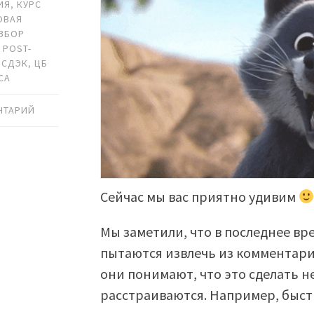
ИЯ
,
КУРС
ОВАЯ
ЗБОР
 POST-
,
СДЭК
,
ЦБ
СА
НТАРИЙ
Сейчас мы вас приятно удивим
Мы заметили, что в последнее вр
пытаются извлечь из комментари
они понимают, что это сделать н
расстраиваются. Например, быстр