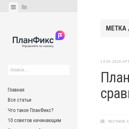
Skip
View
View
to
menu
sidebar
content
МЕТКА 
14.05.2026
АР
Найти:
План
срав
Главная
Все статьи
Что такое ПланФикс?
10 советов начинающим
ЧЕСТНОЕ 