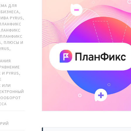
ЕМА ДЛЯ
 БИЗНЕСА
,
ТИВА PYRUS
,
ПЛАНФИКС
ПЛАНФИКС
,
ПЛАНФИКС
S
,
ПЛЮСЫ И
YRUS
,
ВАНИЯ
РАВНЕНИЕ
 И PYRUS
,
Е
С ИЛИ
ЕКТРОННЫЙ
ТООБОРОТ
ЕСА
АРИЙ