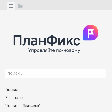
Skip
View
View
to
menu
sidebar
content
Найти:
Главная
Все статьи
Что такое ПланФикс?