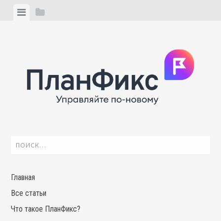
Skip
View
View
to
menu
sidebar
content
Найти:
Главная
Все статьи
Что такое ПланФикс?