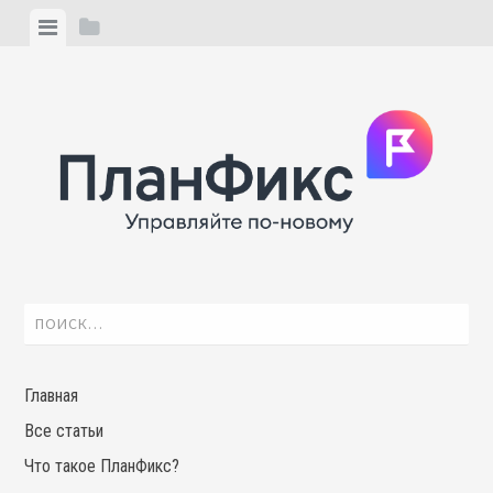
Skip
View
View
to
menu
sidebar
content
Найти:
Главная
Все статьи
Что такое ПланФикс?