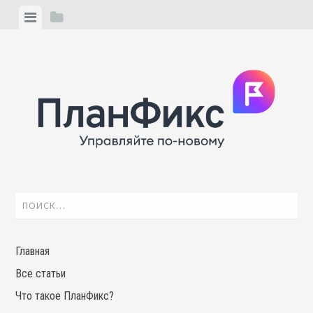
Skip
View
View
to
menu
sidebar
content
Найти:
Главная
Все статьи
Что такое ПланФикс?