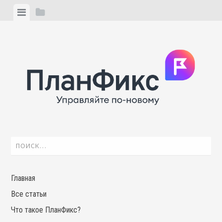
Skip
View
View
to
menu
sidebar
content
Найти:
Главная
Все статьи
Что такое ПланФикс?