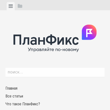
Skip
View
View
to
menu
sidebar
content
Найти:
Главная
Все статьи
Что такое ПланФикс?