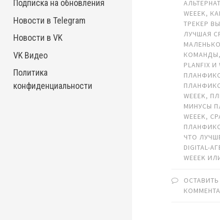
Подписка на обновления
АЛЬТЕРНА
WEEEK
,
КА
Новости в Telegram
ТРЕКЕР В
ЛУЧШАЯ C
Новости в VK
МАЛЕНЬК
VK Видео
КОМАНДЫ
PLANFIX И
Политика
ПЛАНФИКС
конфиденциальности
ПЛАНФИК
WEEEK
,
ПЛ
МИНУСЫ 
WEEEK
,
СР
ПЛАНФИКС
ЧТО ЛУЧШ
DIGITAL-А
WEEEK ИЛИ
ОСТАВИТЬ
КОММЕНТ