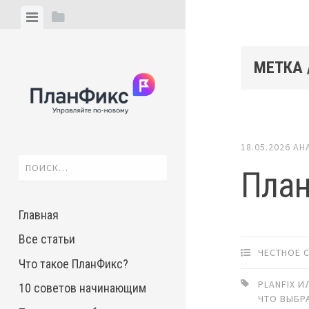
Skip
View
View
to
menu
sidebar
content
МЕТКА 
18.05.2026
АН
Найти:
План
Главная
Все статьи
ЧЕСТНОЕ 
Что такое ПланФикс?
PLANFIX И
10 советов начинающим
ЧТО ВЫБР