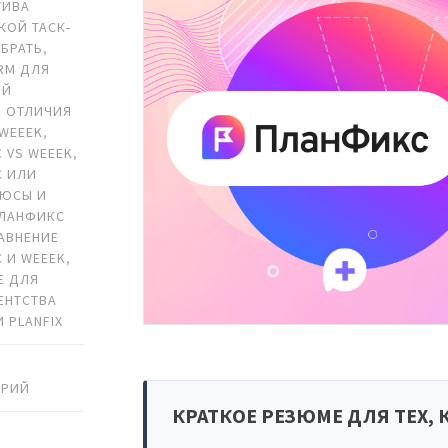
ТИВА
КОЙ ТАСК-
ЫБРАТЬ
,
RM ДЛЯ
ОЙ
,
ОТЛИЧИЯ
 WEEEK
,
 VS WEEEK
,
С ИЛИ
ЮСЫ И
ПЛАНФИКС
АВНЕНИЕ
 И WEEEK
,
Е ДЛЯ
ГЕНТСТВА
 PLANFIX
АРИЙ
КРАТКОЕ РЕЗЮМЕ ДЛЯ ТЕХ, 