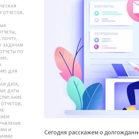
ЧЕСКАЯ
Я ОТЧЕТОВ
,
Ь
НЫХ
ОТЧЕТЫ
,
А ПОЧТУ
,
О ЗАДАЧАМ
ОТЧЕТЫ ПО
НИЮ
,
О
НИЮ ДЛЯ
В
,
АЯ ДАТА
,
ЫЕ ДАТЫ
СПИСАНИЕ
 ОТЧЕТОВ
,
ИЕ
НИЕМ
РАВЛЕНИЕ
АМИ И
Сегодня расскажем о долгожданн
НИЯМИ