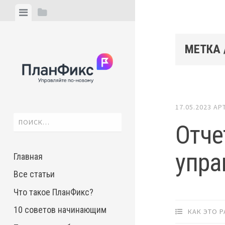
Skip
View
View
to
menu
sidebar
content
МЕТКА 
17.05.2023
АР
Найти:
Отче
упра
Главная
Все статьи
Что такое ПланФикс?
10 советов начинающим
КАК ЭТО 