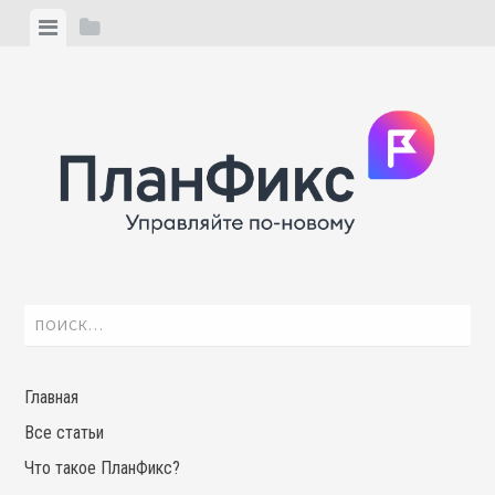
Skip
View
View
to
menu
sidebar
content
Найти:
Главная
Все статьи
Что такое ПланФикс?