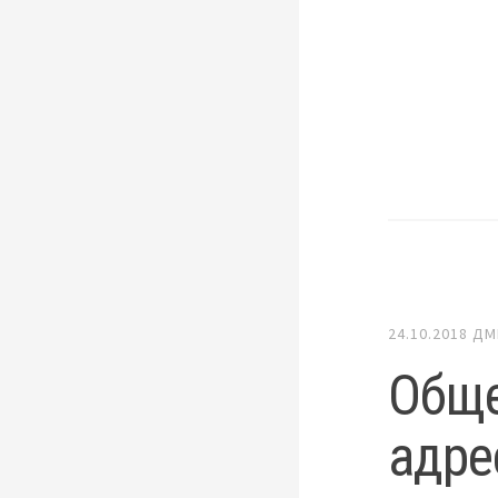
24.10.2018
ДМ
Обще
адре