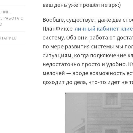
ваш день уже прошёл не зря:)
ЕНИЕ
,
С
,
РАБОТА С
Вообще, существует даже два сп
МИ
ПланФиксе:
личный кабинет кли
систему. Оба они работают доста
НТАРИЕВ
по мере развития системы мы пол
ситуациям, когда подключение к
недостаточно просто и удобно. Ка
мелочей — вроде возможность ест
доходит до дела, что-то идет не т