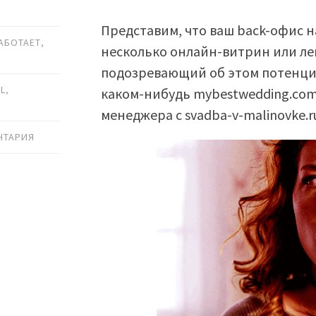
Представим, что ваш back-офис 
РАБОТАЕТ
,
несколько онлайн-витрин или ле
подозревающий об этом потенциа
IL
,
каком-нибудь mybestwedding.com
менеджера с svadba-v-malinovke.r
НТАРИЯ