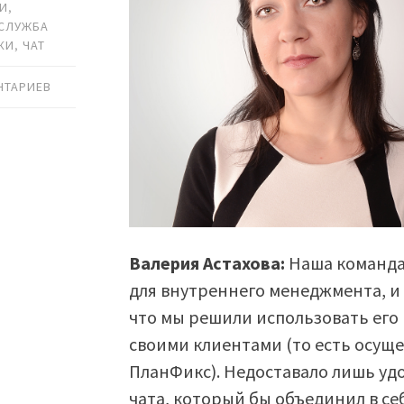
МИ
,
СЛУЖБА
КИ
,
ЧАТ
НТАРИЕВ
Валерия Астахова:
Наша команда
для внутреннего менеджмента, и
что мы решили использовать его 
своими клиентами (то есть осущ
ПланФикс). Недоставало лишь у
чата, который бы объединил в с