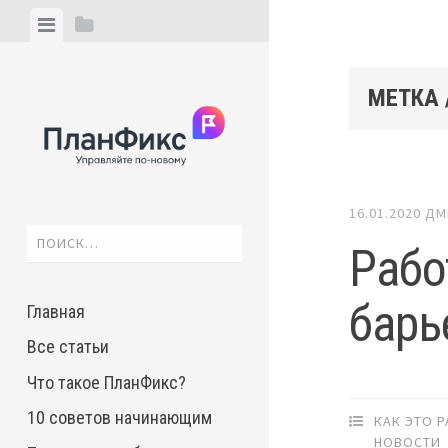
Skip
View
View
to
menu
sidebar
content
МЕТКА 
16.01.2020
ДМ
Найти:
Рабо
барь
Главная
Все статьи
Что такое ПланФикс?
10 советов начинающим
КАК ЭТО 
НОВОСТИ