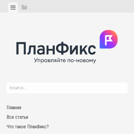
Skip
View
View
to
menu
sidebar
content
Найти:
Главная
Все статьи
Что такое ПланФикс?