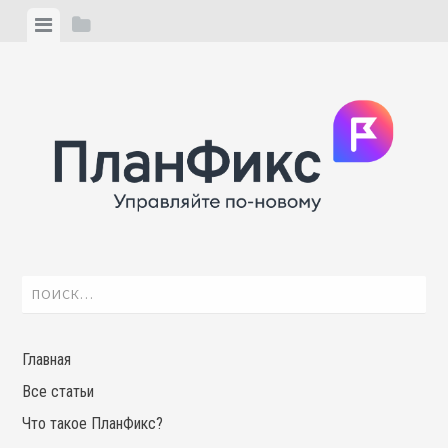
Skip
View
View
to
menu
sidebar
content
Найти:
Главная
Все статьи
Что такое ПланФикс?