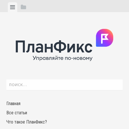
Skip
View
View
to
menu
sidebar
content
Найти:
Главная
Все статьи
Что такое ПланФикс?