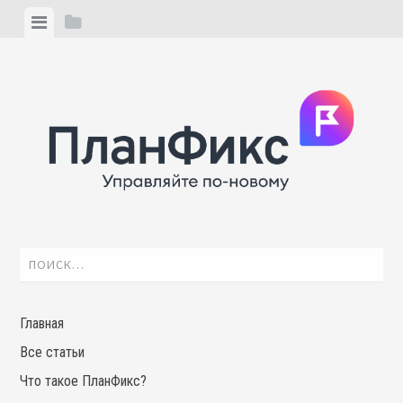
Skip
View
View
to
menu
sidebar
content
Найти:
Главная
Все статьи
Что такое ПланФикс?