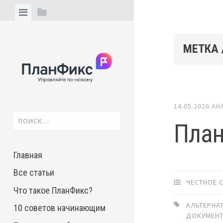
Skip
View
View
to
menu
sidebar
content
МЕТКА 
14.05.2026
АН
Найти:
План
Главная
Все статьи
ЧЕСТНОЕ 
Что такое ПланФикс?
АЛЬТЕРНА
10 советов начинающим
ДОКУМЕН