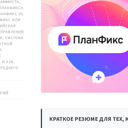
РАММИСТА
,
ПЛАНФИКСА
ЛАНФИКС VS
ФИКС ИЛИ
ИЙСКАЯ
УПРАВЛЕНИЯ
МИ
,
СИСТЕМА
КТНОЙ
И
,
Е
 И A2B
,
СРЕДНЕГО
АРИЙ
КРАТКОЕ РЕЗЮМЕ ДЛЯ ТЕХ, 