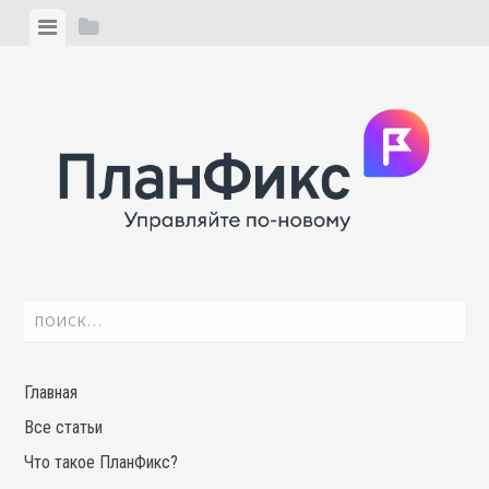
Skip
View
View
to
menu
sidebar
content
Найти:
Главная
Все статьи
Что такое ПланФикс?