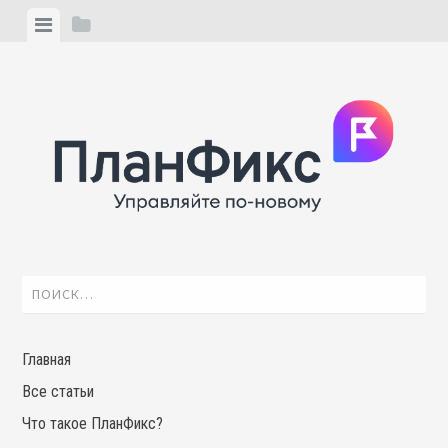
Skip
View
View
to
menu
sidebar
content
Найти:
Главная
Все статьи
Что такое ПланФикс?