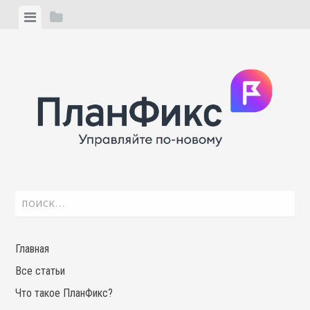
Skip
View
View
to
menu
sidebar
content
Найти:
Главная
Все статьи
Что такое ПланФикс?