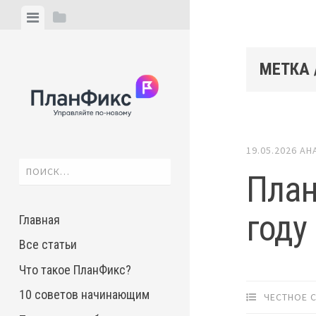
Skip
View
View
to
menu
sidebar
content
МЕТКА 
19.05.2026
АН
Найти:
План
году
Главная
Все статьи
Что такое ПланФикс?
10 советов начинающим
ЧЕСТНОЕ 