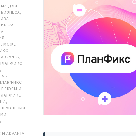
ЕМА ДЛЯ
 БИЗНЕСА
,
ТИВА
ГИБКАЯ
МА
ИЯ
И
,
МОЖЕТ
ИКС
 ADVANTA
,
ПЛАНФИКС
A
,
 VS
ПЛАНФИКС
A ПЛЮСЫ И
ПЛАНФИКС
NTA
,
УПРАВЛЕНИЯ
ЯМИ
В
,
Е
 И ADVANTA