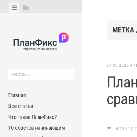
Skip
View
View
to
menu
sidebar
content
МЕТКА 
14.05.2026
АР
Найти:
План
срав
Главная
Все статьи
Что такое ПланФикс?
10 советов начинающим
ЧЕСТНОЕ 