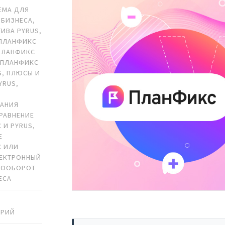
ЕМА ДЛЯ
 БИЗНЕСА
,
ТИВА PYRUS
,
ПЛАНФИКС
ПЛАНФИКС
,
ПЛАНФИКС
S
,
ПЛЮСЫ И
YRUS
,
ВАНИЯ
РАВНЕНИЕ
 И PYRUS
,
Е
С ИЛИ
ЕКТРОННЫЙ
ТООБОРОТ
ЕСА
АРИЙ