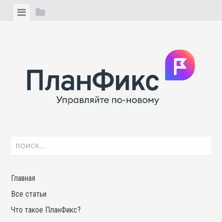
Skip
View
View
to
menu
sidebar
content
Найти:
Главная
Все статьи
Что такое ПланФикс?