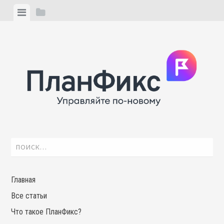
Skip
View
View
to
menu
sidebar
content
Найти:
Главная
Все статьи
Что такое ПланФикс?