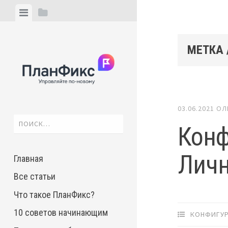
Skip
View
View
to
menu
sidebar
content
МЕТКА
03.06.2021
ОЛ
Найти:
Конф
Личн
Главная
Все статьи
Что такое ПланФикс?
10 советов начинающим
КОНФИГУ