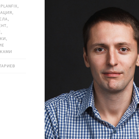
,
PLANFIX
,
РАЦИЯ
,
ЕЛА
,
ЕНТ
,
С
,
ИКИ
,
ИЕ
ИКАМИ
ТАРИЕВ