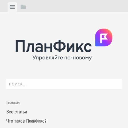
Skip
View
View
to
menu
sidebar
content
Найти:
Главная
Все статьи
Что такое ПланФикс?