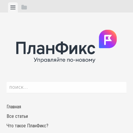
Skip
View
View
to
menu
sidebar
content
Найти:
Главная
Все статьи
Что такое ПланФикс?